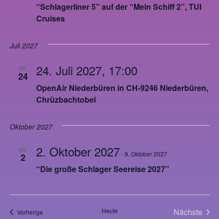
“Schlagerliner 5” auf der “Mein Schiff 2”, TUI
Cruises
Juli 2027
24. Juli 2027, 17:00
SA.
24
OpenAir Niederbüren in CH-9246 Niederbüren,
Chrüzbachtobel
Oktober 2027
2. Oktober 2027
SA.
-
9. Oktober 2027
2
“Die große Schlager Seereise 2027”
Vera
Heute
Nächste
Veranstaltungen
Vorherige