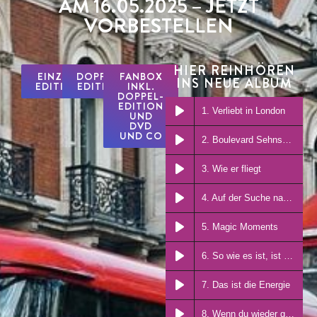
AM 16.05.2025 – JETZT
VORBESTELLEN
HIER REINHÖREN
EINZEL-
DOPPEL-
FANBOX
INS NEUE ALBUM
EDITION
EDITION
INKL.
DOPPEL-
EDITION
1. Verliebt in London
UND
DVD
UND CO
2. Boulevard Sehnsucht
3. Wie er fliegt
4. Auf der Suche nach dir
5. Magic Moments
6. So wie es ist, ist es perfekt
7. Das ist die Energie
8. Wenn du wieder gehst