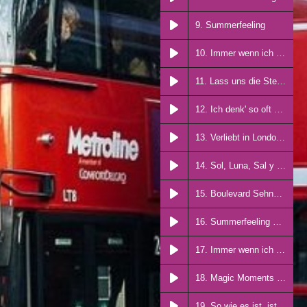
9. Summerfeeling
10. Immer wenn ich träume
11. Lass uns die Sterne seh'n
12. Ich denk' so oft an dich
13. Verliebt in London RMX
14. Sol, Luna, Sal y Mar
15. Boulevard Sehnsucht RMX
16. Summerfeeling EXTD
17. Immer wenn ich träume SPEZ
18. Magic Moments RMX
19. So wie es ist, ist es perfekt RMX