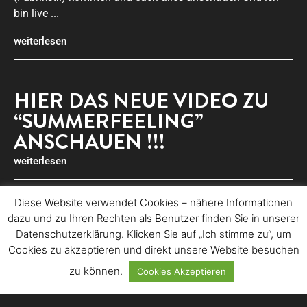
bin live ...
weiterlesen
HIER DAS NEUE VIDEO ZU
“SUMMERFEELING”
ANSCHAUEN !!!
weiterlesen
Diese Website verwendet Cookies – nähere Informationen
DIE NEUE SINGLE
dazu und zu Ihren Rechten als Benutzer finden Sie in unserer
AUSKOPPELUNG IST
Datenschutzerklärung. Klicken Sie auf „Ich stimme zu“, um
Cookies zu akzeptieren und direkt unsere Website besuchen
“SUMMERFEELING” !!!
zu können.
Cookies Akzeptieren
Am 22.05.26 geht die neue Single Auskoppelung
“Summerfeeling” an den Start – aus dem Chart Album