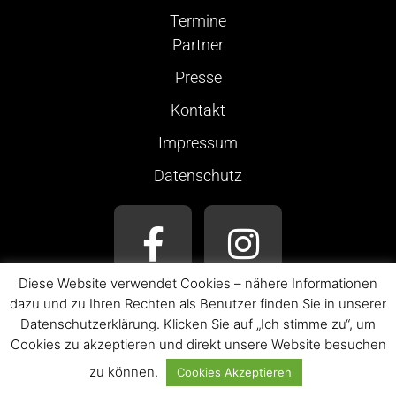
Termine
Partner
Presse
Kontakt
Impressum
Datenschutz
Diese Website verwendet Cookies – nähere Informationen
dazu und zu Ihren Rechten als Benutzer finden Sie in unserer
Datenschutzerklärung. Klicken Sie auf „Ich stimme zu“, um
Cookies zu akzeptieren und direkt unsere Website besuchen
© 2026 LAURA WILDE
ALLE ANGABEN OHNE GEWÄHR.
zu können.
Cookies Akzeptieren