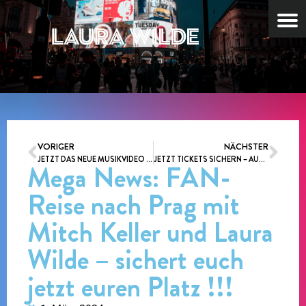
VORIGER
NÄCHSTER
JETZT DAS NEUE MUSIKVIDEO ZU “TELEPATHIE” ANSCHAUEN !!!
JETZT TICKETS SICHERN – AUF IN EINE NEUE RUNDE – “LAURA WILDE MEETS AUTOHAUS PÖSCHL 2.0” IM MUSIKTHEATER REX BENSHEIM
Mega News: FAN-
Reise nach Prag mit
Mitch Keller und Laura
Wilde – sichert euch
jetzt euren Platz !!!