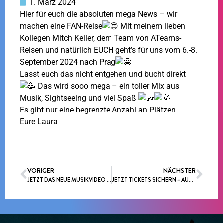
1. März 2024
Hier für euch die absoluten mega News – wir
machen eine FAN-Reise
Mit meinem lieben
Kollegen Mitch Keller, dem Team von ATeams-
Reisen und natürlich EUCH geht’s für uns vom 6.-8.
September 2024 nach Prag
Lasst euch das nicht entgehen und bucht direkt
Das wird sooo mega – ein toller Mix aus
Musik, Sightseeing und viel Spaß
Es gibt nur eine begrenzte Anzahl an Plätzen.
Eure Laura
-> HIER FAN-REISE BUCHEN <-
VORIGER
NÄCHSTER
JETZT DAS NEUE MUSIKVIDEO ZU “TELEPATHIE” ANSCHAUEN !!!
JETZT TICKETS SICHERN – AUF IN EINE NEUE RUNDE – “LAURA WILDE MEETS AUTOHAUS PÖSCHL 2.0” IM MUSIKTHEATER REX BENSHEIM