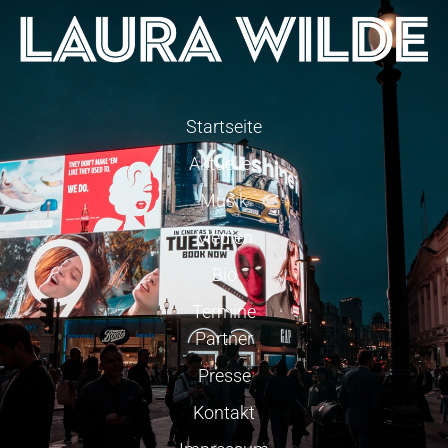
Startseite
Aktuelles
Musik
Medien
Bio
Termine
Partner
Presse
Kontakt