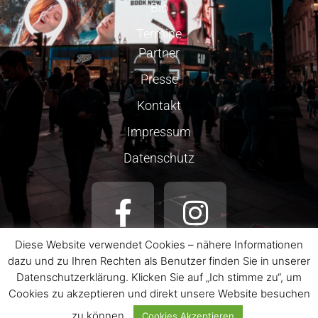
Bio
Termine
Partner
Presse
Kontakt
Impressum
Datenschutz
Diese Website verwendet Cookies – nähere Informationen
dazu und zu Ihren Rechten als Benutzer finden Sie in unserer
Datenschutzerklärung. Klicken Sie auf „Ich stimme zu“, um
Cookies zu akzeptieren und direkt unsere Website besuchen
© 2026 LAURA WILDE
ALLE ANGABEN OHNE GEWÄHR.
zu können.
Cookies Akzeptieren