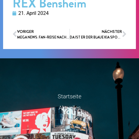
REX Bensheim
21. April 2024
VORIGER
NÄCHSTER
MEGA NEWS: FAN-REISE NACH PRAG MIT MITCH KELLER UND LAURA WILDE – SICHERT EUCH JETZT EUREN PLATZ !!!
DA IST ER DER BLAUE KIA SPORTAGE PÖSCHL FLITZER !!!
Startseite
Aktuelles
Musik
Medien