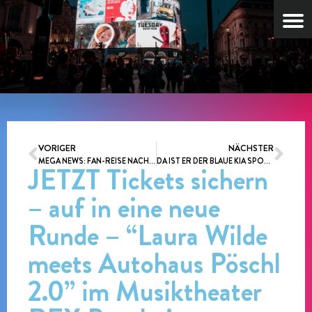
VORIGER
NÄCHSTER
MEGA NEWS: FAN-REISE NACH PRAG MIT MITCH KELLER UND LAURA WILDE – SICHERT EUCH JETZT EUREN PLATZ !!!
DA IST ER DER BLAUE KIA SPORTAGE PÖSCHL FLITZER !!!
JETZT Tickets sichern
– auf in eine neue
Runde – “Laura Wilde
meets Autohaus Pöschl
2.0” im Musiktheater