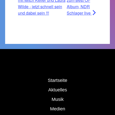
mit Mitch Keller und Laura
zum Best Of-
Wilde - jetzt schnell sein
Album, NDR
und dabei sein !!!
Schlager live
Startseite
Aktuelles
Musik
Medien