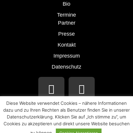
Bio
Termine
Partner
Presse
Kontakt
Impressum
Datenschutz
Diese Website verwendet Cookies – nähere Informationen
dazu und zu Ihren Rechten als Benutzer finden Sie in unserer
Datenschutzerklärung. Klicken Sie auf „Ich stimme zu“, um
Cookies zu akzeptieren und direkt unsere Website besuchen
© 2026 LAURA WILDE
ALLE ANGABEN OHNE GEWÄHR.
zu können.