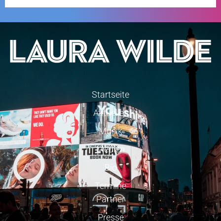
Startseite
Aktuelles
Musik
Medien
Bio
Termine
Partner
Presse