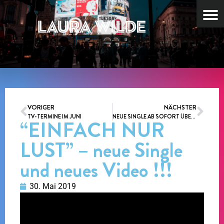
VORIGER
NÄCHSTER
TV-TERMINE IM JUNI
NEUE SINGLE AB SOFORT ÜBERALL ALS DOWNLOAD
“EINFACH NUR
LUST” – neue Single
und neues Video !!!
30. Mai 2019