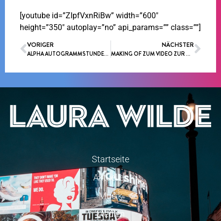
[youtube id=”ZIpfVxnRiBw” width=”600″
height=”350″ autoplay=”no” api_params=”” class=””]
VORIGER
NÄCHSTER
ALPHA AUTOGRAMMSTUNDENTOUR ZUM NEUEN ALBUM “VERZAUBERT” (VÖ:20.03.2015)
MAKING OF ZUM VIDEO ZUR NEUEN SINGLE “IM ZAUBER DER NACHT”
Startseite
Aktuelles
Musik
Medien