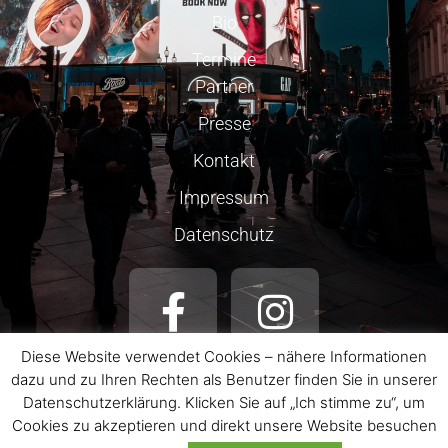
Bio
Termine
Partner
Presse
Kontakt
Impressum
Datenschutz
Diese Website verwendet Cookies – nähere Informationen
dazu und zu Ihren Rechten als Benutzer finden Sie in unserer
Datenschutzerklärung. Klicken Sie auf „Ich stimme zu“, um
Cookies zu akzeptieren und direkt unsere Website besuchen
© 2026 LAURA WILDE