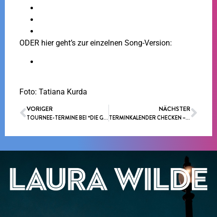
Einzel-CD
Doppel-CD
Fanbox (inkl. Doppel CD)
ODER hier geht’s zur einzelnen Song-Version:
Album-Song-Version
Foto: Tatiana Kurda
VORIGER
NÄCHSTER
TOURNEE-TERMINE BEI “DIE GROSSE SCHLAGER HITPARADE”
TERMINKALENDER CHECKEN – LAURA WILDE LIVE UND IM TV ERLEBEN !!!