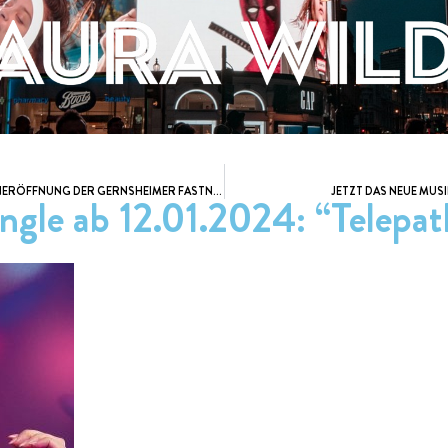
JETZT TICKETS SICHERN – “KAMPAGNENERÖFFNUNG DER GERNSHEIMER FASTNACHT” AM 11.11.2023
JETZT DAS NEUE MUSI
ngle ab 12.01.2024: “Telepat