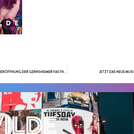
REAMEN-<
JETZT TICKETS SICHERN – “KAMPAGNENERÖFFNUNG DER GERNSHEIMER FASTNACHT” AM 11.11.2023
JETZT DAS NEUE MUSI
Startseite
Aktuelles