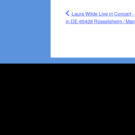
Laura Wilde Live in Concert -
in DE-65428 Rüsselsheim / Mai