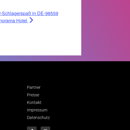
r-Schlagerspaß in DE-98559
anorama Hotel
Partner
Presse
Kontakt
Impressum
Datenschutz