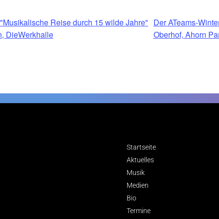
 "Musikalische Reise durch 15 wilde Jahre"
Der ATeams-Winte
n, DieWerkhalle
Oberhof, Ahorn P
Startseite
Aktuelles
Musik
Medien
Bio
Termine