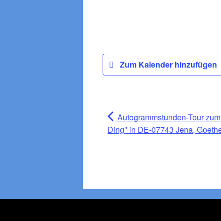
Zum Kalender hinzufügen
Autogrammstunden-Tour zum 
Ding" in DE-07743 Jena, Goethe