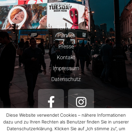
Medien
Bio
Termine
Partner
Presse
Kontakt
Impressum
Datenschutz
Diese Website verwendet Cookies – nähere Informationen
dazu und zu Ihren Rechten als Benutzer finden Sie in unserer
Datenschutzerklärung. Klicken Sie auf „Ich stimme zu“, um