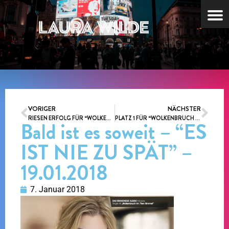
VORIGER
NÄCHSTER
RIESEN ERFOLG FÜR “WOLKENBRUCH IM 7TEN HIMMEL”
PLATZ 1 FÜR “WOLKENBRUCH IM 7TEN HIMMEL” IN DEN TOP 100 AIRPLAY CHARTS
Bald ist es soweit – “ES
IST NIE ZU SPÄT” –
19.01.2018
7. Januar 2018