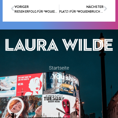
VORIGER
NÄCHSTER
RIESEN ERFOLG FÜR “WOLKENBRUCH IM 7TEN HIMMEL”
PLATZ 1 FÜR “WOLKENBRUCH IM 7TEN HIMMEL” IN DEN TOP 100 AIRPLAY CHARTS
Startseite
Aktuelles
Musik
Medien
Bio
Termine