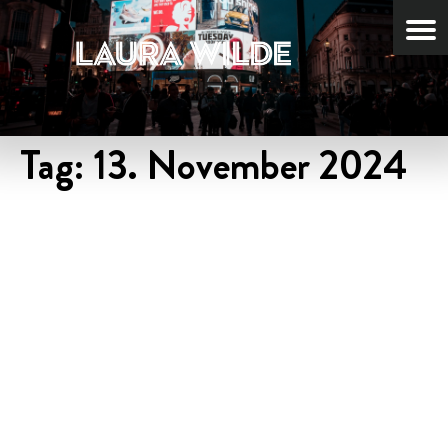
Tag:
13. November 2024
NEUES MUSIKVIDEO ZUR
“WEIHNACHTSZAUBERZEIT”
ONLINE – JETZT
ANSCHAUEN
“WEIHNACHTSZAUBERZEIT”
HEISST DIE NEUE SINGLE !!!