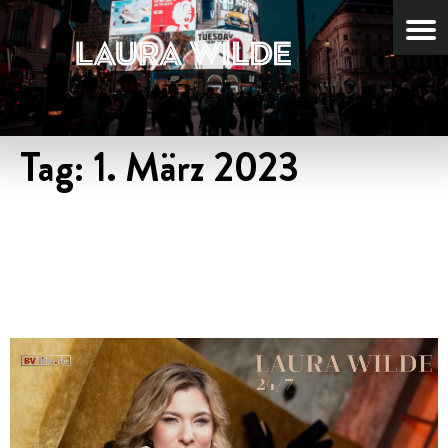
Tag:
1. März 2023
NEUES VIDEO – ZUR
VORABSINGLE “24/7” AUS
DEM NEUEN ALBUM