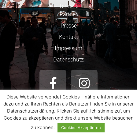
Termine
Partner
Presse
Kontakt
Impressum
Datenschutz
Diese Website verwendet Cookies – nähere Informationen
dazu und zu Ihren Rechten als Benutzer finden Sie in unserer
Datenschutzerklärung. Klicken Sie auf „Ich stimme zu“, um
Cookies zu akzeptieren und direkt unsere Website besuchen
© 2026 LAURA WILDE
ALLE ANGABEN OHNE GEWÄHR.
zu können.
Cookies Akzeptieren